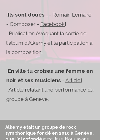
[
Ils sont doués
... - Romain Lemaire
- Composer -
Facebook
]
Publication évoquant la sortie de
l'album d'Alkemy et la participation à
la composition.
[
En ville tu croises une femme en
noir et ses musiciens
-
Article
]
Article relatant une performance du
groupe à Genève.
Alkemy était un groupe de rock
symphonique fondé en 2010 à Genève,
que j'ai cofondé
avec Jess. Nous avons