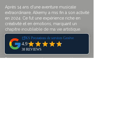
Après 14 ans d'une aventure musicale
extraordinaire, Alkemy a mis fin à son activité
en 2024. Ce fut une expérience riche en
créativité et en émotions, marquant un
chapitre inoubliable de ma vie artistique.
Voici une liste d'
articles et de
liens relatifs à l'album
"RESILIENCE
" du groupe Alkemy
Symphonic Metal :
1. ALKEMY :
le point sur
Resilience "bis"
. -
ahasverus.fr
Cet article détaille les défis
rencontrés lors de la production
de l'album "RESILIENCE" et les
ajustements apportés pour sa
réédition.