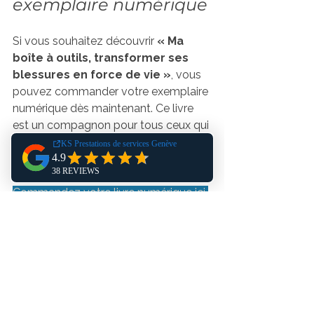
exemplaire numérique
Si vous souhaitez découvrir 
« Ma 
boîte à outils, transformer ses 
blessures en force de vie »
, vous 
pouvez commander votre exemplaire 
numérique dès maintenant. Ce livre 
est un compagnon pour tous ceux qui 
cherchent des solutions concrètes 
pour se reconstruire.
Commandez votre livre numérique ici
Je vous remercie de votre confiance 
et vous souhaite un beau chemin vers 
la lumière.
Katia Steulet  
Autrice et accompagnante à Genève