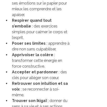
ses émotions sur le papier pour 
mieux les comprendre et les 
apaiser.  
Respirer quand tout 
s’emballe
 : des exercices 
simples pour calmer le corps et 
l’esprit.  
Poser ses limites
 : apprendre à 
dire non sans culpabiliser.  
Apprivoiser la colère
 : 
transformer cette énergie en 
force constructive.  
Accepter et pardonner
 : des 
clés pour alléger son cœur.  
Retrouver son intuition et sa 
voix
 : se reconnecter à soi-
même.  
Trouver son Ikigaï
 : donner du 
sens à sa vie et à ses actions.