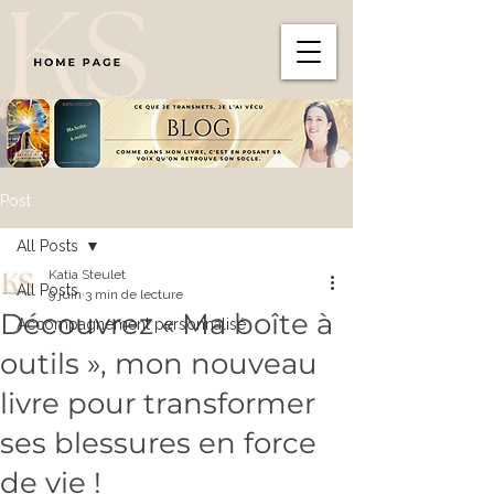
Post
All Posts
Katia Steulet
All Posts
9 juin
3 min de lecture
Découvrez « Ma boîte à
Accompagnement personnalisé
outils », mon nouveau
livre pour transformer
ses blessures en force
de vie !